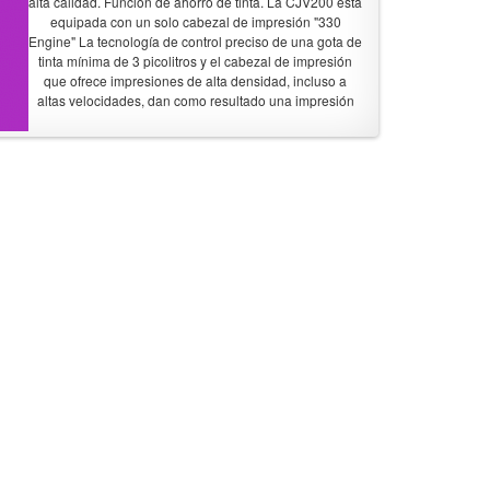
alta calidad. Función de ahorro de tinta. La CJV200 está
equipada con un solo cabezal de impresión "330
Engine" La tecnología de control preciso de una gota de
tinta mínima de 3 picolitros y el cabezal de impresión
que ofrece impresiones de alta densidad, incluso a
altas velocidades, dan como resultado una impresión
increíblemente hermosa.