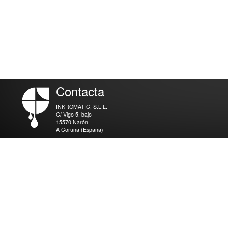
Contacta
INKROMATIC, S.L.L.
C/ Vigo 5, bajo
15570 Narón
A Coruña (España)