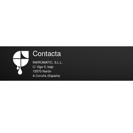
Contacta
INKROMATIC, S.L.L.
C/ Vigo 5, bajo
15570 Narón
A Coruña (España)