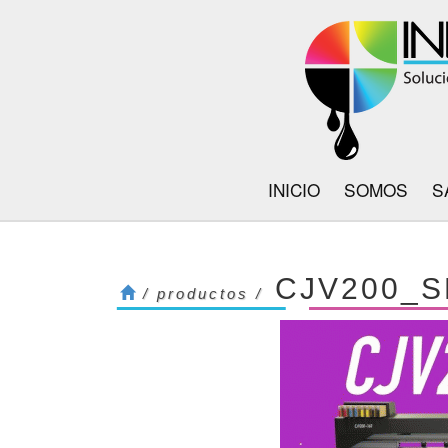
INICIO
SOMOS
S
CJV200_S
/ productos /