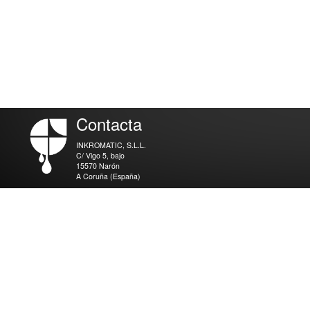
Contacta
INKROMATIC, S.L.L.
C/ Vigo 5, bajo
15570 Narón
A Coruña (España)