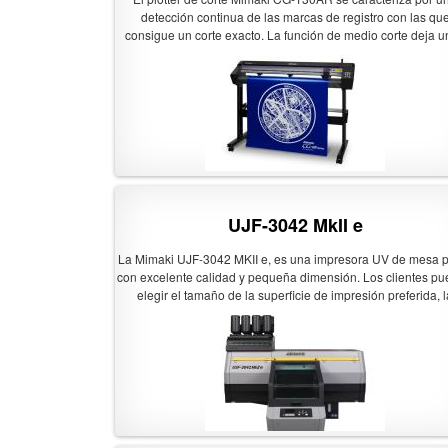
de alta densidad, incluso a altas velocidades, lo que result
detección continua de las marcas de registro con las qu
impresiones de una belleza impresionante.
consigue un corte exacto. La función de medio corte deja 
pequeños puntos de conexión en la trasera del material, par
el producto no se desprenda y su manejo sea más fácil. 
función de corte superpuesto realiza cortes de trayectoria cr
en las posiciones de comienzo y fin, dando como resulta
bordes definidos sin fragmentos por su corte a sangre. El plo
de corte Mimaki CG-130AR aporta: Detección continua de 
marcas de registro Función de medio corte Compensación 
segmento Función de sobre corte Opción de tres velocidade
trabajo Carga del sustrato por delante o por detrás
UJF-3042 MkII e
La Mimaki UJF-3042 MKII e, es una impresora UV de mesa 
con excelente calidad y pequeña dimensión. Los clientes p
elegir el tamaño de la superficie de impresión preferida, l
configuración del cabezal de impresión, los tipos de tinta y
variedad de configuraciones de tinta. Esto hace que este eq
sea ideal para empresas que desean comenzar con la impre
personalizada o simplemente ampliar sus ofertas existente
Imprime a una velocidad máxima de 3,42 m2/h, lo que supo
aumento del 20% respecto a modelos actuales Admite objet
hasta 153 mm de grosor Mesa trabajo A3 ( 30 cm x 42 cm