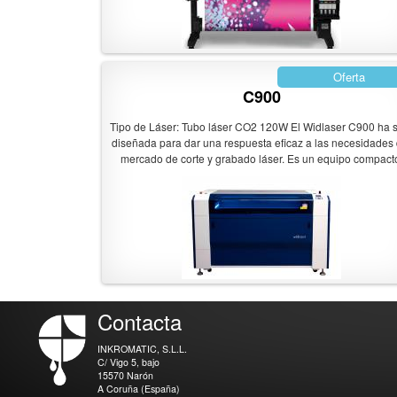
Oferta
C900
Tipo de Láser: Tubo láser CO2 120W El Widlaser C900 ha 
diseñada para dar una respuesta eficaz a las necesidades 
mercado de corte y grabado láser. Es un equipo compact
robusto, rápido, fiable y tecnológicamente avanzado. Su di
dual-chasis compacto permite disponer de todos los eleme
necesarios para el bueno funcionamiento del equipo en un 
volumen. Su diseño CleanProtect, con módulos lineales
especiales a prueba de polvo y humos, bajará el mantenimie
permite alcanzar velocidades y aceleraciones hasta 3 vece
rápido que los equipos convencionales. De esta forma,
aseguramos que el Widlaser C900 estará siempre operati
Contacta
INKROMATIC, S.L.L.
C/ Vigo 5, bajo
15570 Narón
A Coruña (España)