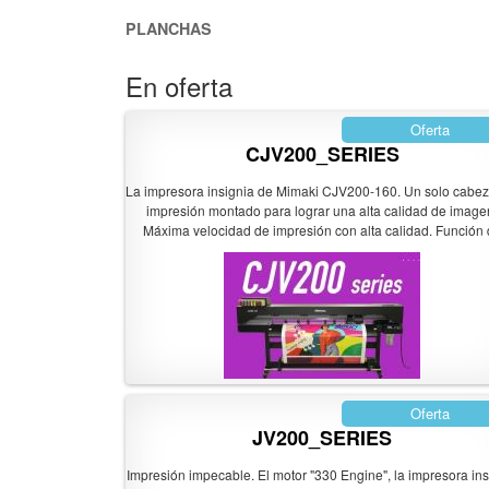
PLANCHAS
En oferta
Oferta
CJV200_SERIES
La impresora insignia de Mimaki CJV200-160. Un solo cabez
impresión montado para lograr una alta calidad de image
Máxima velocidad de impresión con alta calidad. Función
ahorro de tinta. La CJV200 está equipada con un solo cabez
impresión "330 Engine" La tecnología de control preciso de
gota de tinta mínima de 3 picolitros y el cabezal de impresió
ofrece impresiones de alta densidad, incluso a altas velocid
dan como resultado una impresión increíblemente hermos
Oferta
JV200_SERIES
Impresión impecable. El motor "330 Engine", la impresora ins