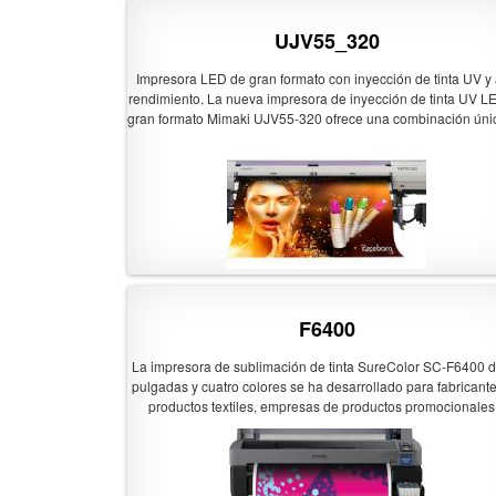
UJV55_320
Impresora LED de gran formato con inyección de tinta UV y 
rendimiento. La nueva impresora de inyección de tinta UV L
gran formato Mimaki UJV55-320 ofrece una combinación úni
alta calidad y gran anchura para la producción de grand
volúmenes de pancartas, comercios, exposiciones y escapa
y otras aplicaciones similares de hasta 3,2 m de ancho, con
versatilidad añadida de la impresión simultánea de dos rodil
Impresión en formato súper largo (hasta 3,2m) Impresión de 
velocidad hasta 110m2/h La recientemente desarrollada tint
cura UV de alto rendimiento LUS-120, incluyendo blanco 
de impresión de alta densidad para aplicaciones con ilumin
frontal y trasera Inline LED Lightbox para inspección de l
impresión retro-iluminada MAPS, MFD1, NCU & NRS para 
F6400
calidad y rendimiento de impresión ideales Facilidad de
impresión simultánea en dos rollos Peso de los rollos de sop
La impresora de sublimación de tinta SureColor SC-F6400 
hasta 100kg
pulgadas y cuatro colores se ha desarrollado para fabricant
productos textiles, empresas de productos promocionales
estudios de fotografía. Incluye bolsas de tinta de alta capac
con un 45 % más de tinta, lo que permite reducir la frecuenc
recarga así como los residuos.