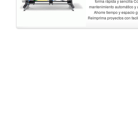
forma rápida y sencilla C
mantenimiento automático y a
Ahorre tiempo y espacio gr
Reimprima proyectos con faci
en la impresora. Supervise s
gracias a la aplicación HP Pri
con certificaciones medioam
gracias a la tecnología de 
certificaciones m