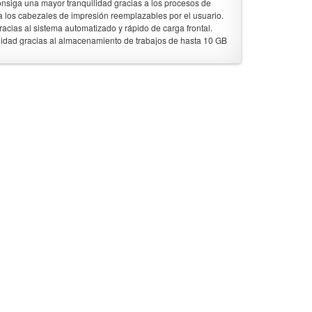
onsiga una mayor tranquilidad gracias a los procesos de
 los cabezales de impresión reemplazables por el usuario.
acias al sistema automatizado y rápido de carga frontal.
lidad gracias al almacenamiento de trabajos de hasta 10 GB
u impresora desde cualquier lugar y amplíe sus capacidades
ntOS basada en la nube. De un paso más: sitúese a la cabeza
bientales Contribuya a crear un cómodo entorno de trabajo
tinta HP Latex de base de agua. Diferencie su empresa con
edioambientales: incluidas UL ECOLOGO y EPEAT.