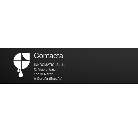
Contacta
INKROMATIC, S.L.L.
C/ Vigo 5, bajo
15570 Narón
A Coruña (España)