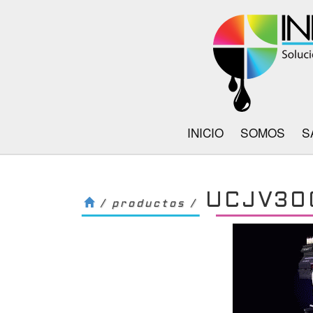
INICIO
SOMOS
S
UCJV30
/ productos /