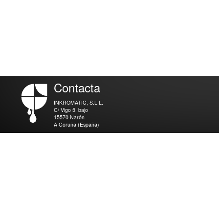
Contacta
INKROMATIC, S.L.L.
C/ Vigo 5, bajo
15570 Narón
A Coruña (España)