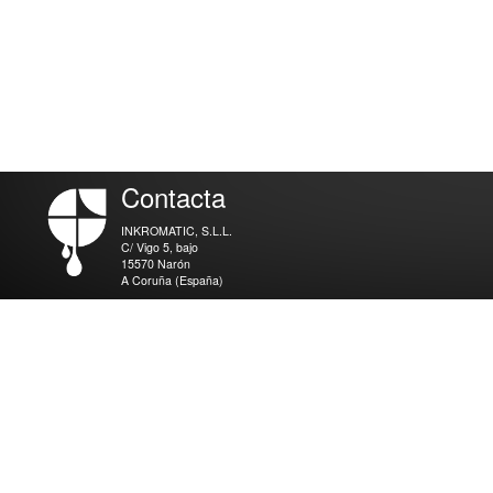
Contacta
INKROMATIC, S.L.L.
C/ Vigo 5, bajo
15570 Narón
A Coruña (España)