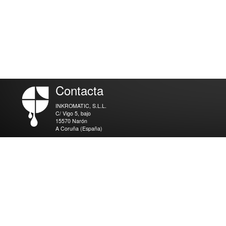
Contacta
INKROMATIC, S.L.L.
C/ Vigo 5, bajo
15570 Narón
A Coruña (España)