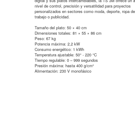
digital y sus platos intercambiables, la TS 3M ofrece un a
nivel de control, precisión y versatilidad para proyectos
personalizados en sectores como moda, deporte, ropa de
trabajo o publicidad.
Tamaño del plato: 50 × 40 cm
Dimensiones totales: 81 × 55 × 86 cm
Peso: 67 kg
Potencia máxima: 2,2 kW
Consumo energético: 1 kWh
Temperatura ajustable: 50° - 220 °C
Tiempo regulable: 0 – 999 segundos
Presión máxima: hasta 400 g/cm²
Alimentación: 230 V monofásico