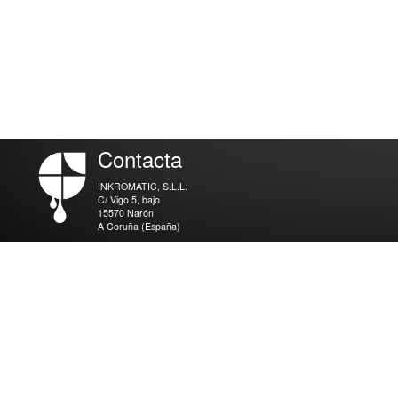
Contacta
INKROMATIC, S.L.L.
C/ Vigo 5, bajo
15570 Narón
A Coruña (España)