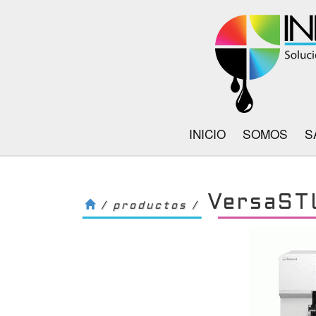
INICIO
SOMOS
S
VersaST
/ productos /