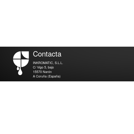
Contacta
INKROMATIC, S.L.L.
C/ Vigo 5, bajo
15570 Narón
A Coruña (España)