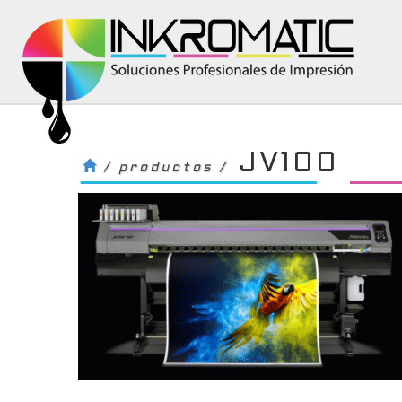
JV100
/ productos /