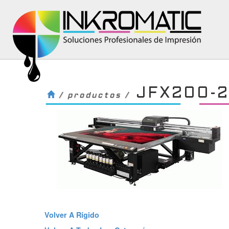
JFX200-2
/ productos /
Volver A Rí­gido